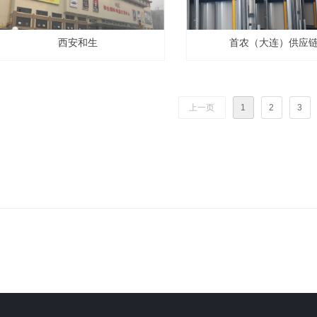
西安和生
首农（大连）供应
上一页
1
2
3