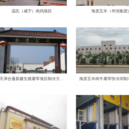
温氏（咸宁）肉鸡项目
海原五丰（华润集团
天津合蓬新建生猪屠宰项目制冷方案
海原五丰肉牛屠宰快冷间制
施工
目