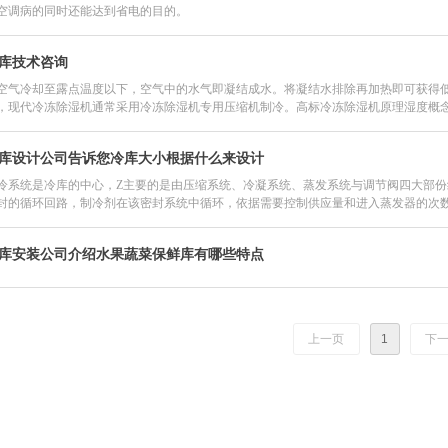
空调病的同时还能达到省电的目的。
库技术咨询​
空气冷却至露点温度以下，空气中的水气即凝结成水。将凝结水排除再加热即可获得
，现代冷冻除湿机通常采用冷冻除湿机专用压缩机制冷。高标冷冻除湿机原理湿度概
库设计公司告诉您冷库大小根据什么来设计
冷系统是冷库的中心，Z主要的是由压缩系统、冷凝系统、蒸发系统与调节阀四大部
封的循环回路，制冷剂在该密封系统中循环，依据需要控制供应量和进入蒸发器的次
库安装公司介绍水果蔬菜保鲜库有哪些特点
上一页
1
下