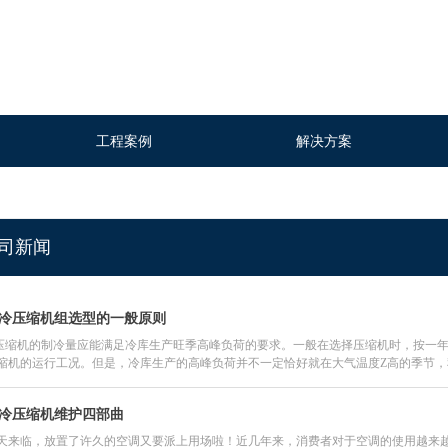
工程案例
解决方案
工程案例
解决方案
司新闻
冷压缩机组选型的一般原则
.压缩机的制冷量应能满足冷库生产旺季高峰负荷的要求。一般在选择压缩机时，按一年
缩机的运行工况。但是，冷库生产的高峰负荷并不一定恰好就在大气温度Z高的季节
冷量有所提高。因此，选择压缩机应考虑季节修正系数。
冷压缩机维护四部曲
天来临，放置了许久的空调又要派上用场啦！近几年来，消费者对于空调的使用越来