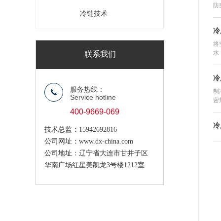
防
冷链技术
冷
将
水
联系我们
冷
服务热线：
制
끅
Service hotline
密
400-9669-069
冷
技术总监：15942692816
公司网址：www.dx-china.com
公司地址：辽宁省大连市甘井子区
华南广场红星美凯龙3号楼1212室