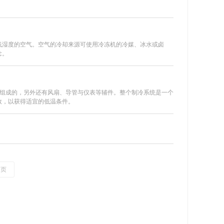
低湿度的空气。空气的冷却来源可使用冷冻机的冷媒、冰水或卤
念。
份组成的，另外还有风扇、导管与仪表等辅件。整个制冷系统是一个
数，以获得适宜的低温条件。
一页